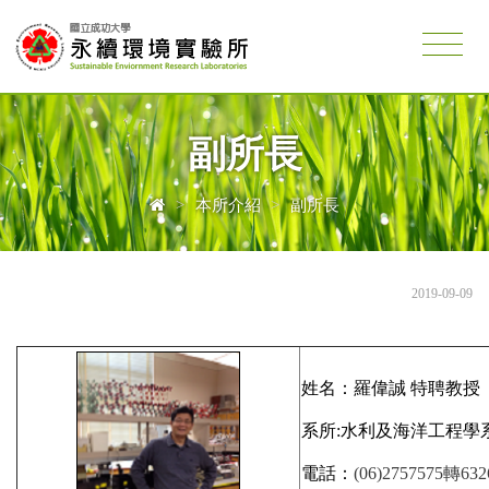
副所長
>
本所介紹
>
副所長
2019-09-09
姓名：羅偉誠 特聘教授
系所:水利及海洋工程學
電話：
(06)2757575
轉
632