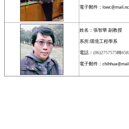
電子郵件：
lowc@mail.nc
姓名：張智華 副教授
系所:環境工程學系
電話：
(06)2757575
轉
658
電子郵件：
chihhua@mail