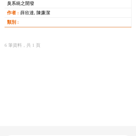
臭系統之開發
薛欣達, 陳廉潔
6 筆資料，共 1 頁