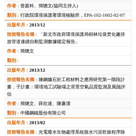
曾庭科、簡聰文(協同主持人)
行政院環境保護署環境檢驗所，EPA-102-1602-02-07
2013/12
「新北市政府環境保護局樹林垃圾焚化廠排
放管道連續自動監測數據鑑定報告」
簡聰文
2013/12
煉鋼爐石於工程材料之應用研究第一階段計
畫，子計畫：環境地工試驗場之背景空氣品質監測及風險評
估
簡聰文、薛欣達、陳廉潔
中國鋼鐵股份有限公司
2013/02
光電廢水生物處理系統脫水污泥乾燥程序除