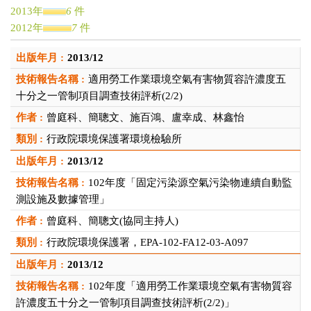
2013年
6
件
2012年
7
件
2011年
1
件
2013/12
2010年
1
件
2009年
2
件
適用勞工作業環境空氣有害物質容許濃度五
2007年
2
件
十分之一管制項目調查技術評析(2/2)
2006年
1
件
曾庭科、簡聰文、施百鴻、盧幸成、林鑫怡
2005年
2
件
行政院環境保護署環境檢驗所
2004年
1
件
2003年
2
件
2013/12
2002年
1
件
102年度「固定污染源空氣污染物連續自動監
測設施及數據管理」
曾庭科、簡聰文(協同主持人)
行政院環境保護署，EPA-102-FA12-03-A097
2013/12
102年度「適用勞工作業環境空氣有害物質容
許濃度五十分之一管制項目調查技術評析(2/2)」