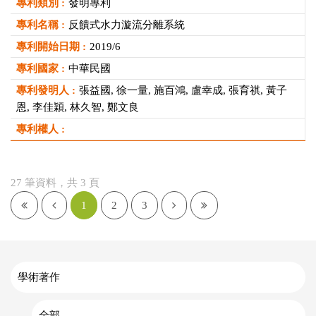
發明專利
反饋式水力漩流分離系統
2019/6
中華民國
張益國, 徐一量, 施百鴻, 盧幸成, 張育祺, 黃子
恩, 李佳穎, 林久智, 鄭文良
27 筆資料，共 3 頁
1
2
3
學術著作
全部