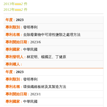
2013年
2
件
2012年
2
件
2009年
1
件
2023
2004年
1
件
2003年
1
件
發明專利
未設定
1
件
去除廢棄物中可溶性鹽類之處理方法
2023/6
中華民國
林宏明、楊國正、丁健原
2023
發明專利
環保纖維板材及其製造方法
2023/1
中華民國