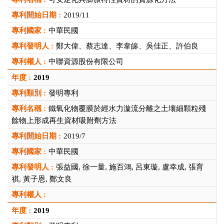
2019/11
中華民國
鄭大偉、蔡志達、李韋皞、吳佳正、許伯良
中聯資源股份有限公司
2019
發明專利
鐵氧化物覆膜於經水力漩流分離之土壤細顆粒殘
餘物上形成再生資材吸附劑方法
2019/7
中華民國
張益國, 徐一量, 施百鴻, 呂東璇, 盧幸成, 張育
祺, 黃子恩, 鄭文良
2019