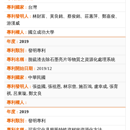
台灣
林財富、黃良銘、蔡俊銘、莊蕙萍、鄭嘉俊、
游漢威
國立成功大學
2019
發明專利
脫硫渣去除石墨亮片等物質之資源化處理系統
2019/12
中華民國
張益國, 張祖恩, 林宗曾, 施百鴻, 盧幸成, 張育
祺, 呂東璇, 鄭文良
2019
發明專利
可安定化具膨脹特性資材的資源化方法