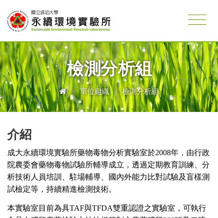
檢測分析組
>
單位組織
>
檢測分析組
介紹
成大永續環境實驗所藥物毒物分析實驗室於2008年，由行政
院農委會藥物毒物試驗所輔導成立，透過定期教育訓練、分
析技術人員培訓、駐場輔導、國內外能力比對試驗及盲樣測
試檢定等，持續精進檢測技術。
本實驗室目前為具TAF與TFDA雙重認證之實驗室，可執行