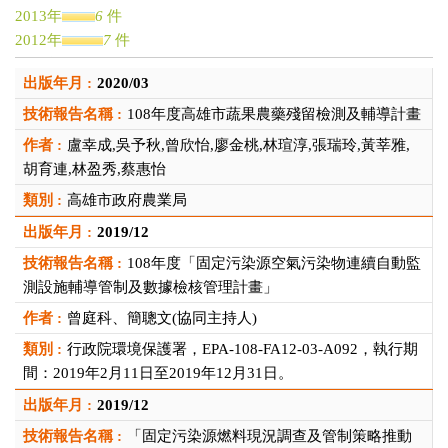
2013年
6
件
2012年
7
件
2011年
1
件
2020/03
2010年
1
件
2009年
2
件
108年度高雄市蔬果農藥殘留檢測及輔導計畫
2007年
2
件
盧幸成,吳予秋,曾欣怡,廖金桃,林瑄淳,張瑞玲,黃莘雅,
2006年
1
件
胡育連,林盈秀,蔡惠怡
2005年
2
件
高雄市政府農業局
2004年
1
件
2003年
2
件
2019/12
2002年
1
件
108年度「固定污染源空氣污染物連續自動監
測設施輔導管制及數據檢核管理計畫」
曾庭科、簡聰文(協同主持人)
行政院環境保護署，EPA-108-FA12-03-A092，執行期
間：2019年2月11日至2019年12月31日。
2019/12
「固定污染源燃料現況調查及管制策略推動