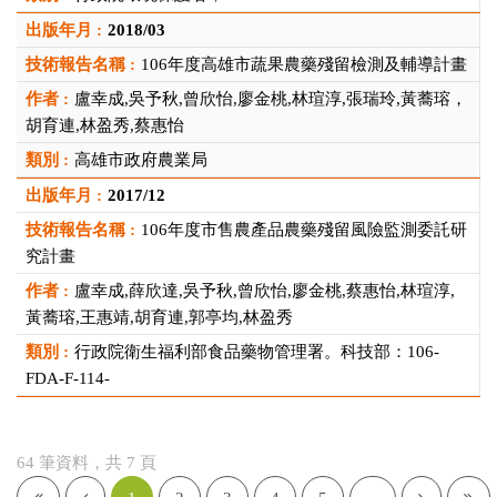
2018/03
106年度高雄市蔬果農藥殘留檢測及輔導計畫
盧幸成,吳予秋,曾欣怡,廖金桃,林瑄淳,張瑞玲,黃蕎瑢，
胡育連,林盈秀,蔡惠怡
高雄市政府農業局
2017/12
106年度市售農產品農藥殘留風險監測委託研
究計畫
盧幸成,薛欣達,吳予秋,曾欣怡,廖金桃,蔡惠怡,林瑄淳,
黃蕎瑢,王惠靖,胡育連,郭亭均,林盈秀
行政院衛生福利部食品藥物管理署。科技部：106-
FDA-F-114-
64 筆資料，共 7 頁