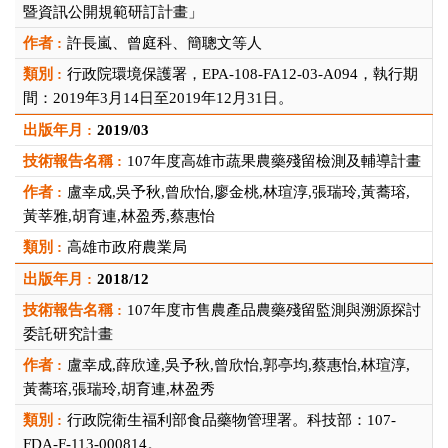
暨資訊公開規範研訂計畫」
許長嵐、曾庭科、簡聰文等人
行政院環境保護署，EPA-108-FA12-03-A094，執行期
間：2019年3月14日至2019年12月31日。
2019/03
107年度高雄市蔬果農藥殘留檢測及輔導計畫
盧幸成,吳予秋,曾欣怡,廖金桃,林瑄淳,張瑞玲,黃蕎瑢,
黃莘雅,胡育連,林盈秀,蔡惠怡
高雄市政府農業局
2018/12
107年度市售農產品農藥殘留監測與溯源探討
委託研究計畫
盧幸成,薛欣達,吳予秋,曾欣怡,郭亭均,蔡惠怡,林瑄淳,
黃蕎瑢,張瑞玲,胡育連,林盈秀
行政院衛生福利部食品藥物管理署。科技部：107-
FDA-F-113-000814。