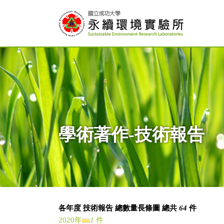
學術著作-技術報告
各年度 技術報告 總數量長條圖 總共
64
件
2020年
1
件