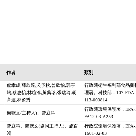
作者
類別
盧幸成,薛欣達,吳予秋,曾欣怡,郭亭
行政院衛生福利部食品藥
均,蔡惠怡,林瑄淳,黃蕎瑢,張瑞玲,胡
理署。科技部：107-FDA-
育連,林盈秀
113-000814。
行政院環境保護署，EPA-1
簡聰文(主持人)、曾庭科
FA12-03-A253
曾庭科、簡聰文(協同主持人)、施百
行政院環境保護署，EPA-1
鴻
1601-02-03