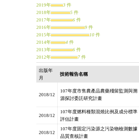
2019年
3
件
2018年
5
件
2017年
6
件
2016年
9
件
2015年
10
件
2014年
4
件
2013年
6
件
2012年
7
件
2011年
1
件
出版年
2010年
1
件
技術報告名稱
月
2009年
2
件
2007年
2
件
107年度市售農產品農藥殘留監測與溯
2006年
1
件
2018/12
源探討委託研究計畫
2005年
2
件
2004年
1
件
107年度燃料種類混燒比例及成分標準
2018/12
2003年
2
件
評估計畫
2002年
1
件
107年度固定污染源之污染物檢測數據
2018/12
品質查核計畫