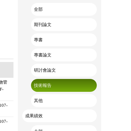
全部
期刊論文
專書
專書論文
研討會論文
物管
技術報告
F-
其他
07-
成果績效
07-