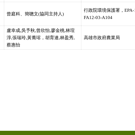
行政院環境保護署，EPA-1
管
曾庭科、簡聰文(協同主持人)
FA12-03-A104
盧幸成,吳予秋,曾欣怡,廖金桃,林瑄
淳,張瑞玲,黃蕎瑢，胡育連,林盈秀,
高雄市政府農業局
蔡惠怡