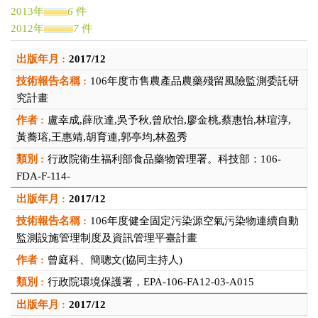
2013年
6
件
2012年
7
件
2011年
1
件
2017/12
2010年
1
件
2009年
2
件
106年度市售農產品農藥殘留風險監測委託研
2007年
2
件
究計畫
2006年
1
件
盧幸成,薛欣達,吳予秋,曾欣怡,廖金桃,蔡惠怡,林瑄淳,
2005年
2
件
黃蕎瑢,王惠靖,胡育連,郭亭均,林盈秀
2004年
1
件
行政院衛生福利部食品藥物管理署。科技部：106-
2003年
2
件
FDA-F-114-
2002年
1
件
2017/12
106年度健全固定污染源空氣污染物連續自動
監測設施管理制度及資訊管理平臺計畫
曾庭科、簡聰文(協同主持人)
行政院環境保護署，EPA-106-FA12-03-A015
2017/12