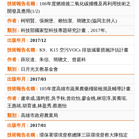
106年度燃燒後二氧化碳捕獲及再利用技術之
開發及應用(1/2)
柯明賢、張炯堡、賴怡潔、簡聰文(協同主持人)
科技部國家型科技專題研究計畫，2017年。
2017/12
K9、K15 空污VOCs 排放減量措施評估計畫
薛欣達、朱信、簡聰文、曾庭科
日月光文教基金會
2017/03
105年度高雄市蔬果農藥殘留檢測及輔導計畫
盧幸成,溫昀哲,吳予秋,曾欣怡,廖金桃,林瑄淳,黃蕎瑢,
王惠靖,胡育連,林盈秀,蔡惠怡
高雄市政府農業局
2017/01
環保署環境督察總隊三區環境督察大隊指定