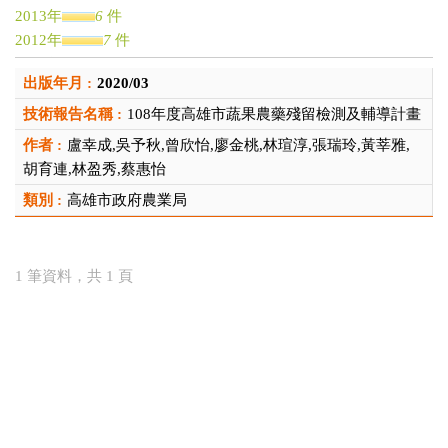
2013年
6
件
2012年
7
件
2011年
1
件
2020/03
2010年
1
件
2009年
2
件
108年度高雄市蔬果農藥殘留檢測及輔導計畫
2007年
2
件
盧幸成,吳予秋,曾欣怡,廖金桃,林瑄淳,張瑞玲,黃莘雅,
2006年
1
件
胡育連,林盈秀,蔡惠怡
2005年
2
件
高雄市政府農業局
2004年
1
件
2003年
2
件
2002年
1
件
1 筆資料，共 1 頁