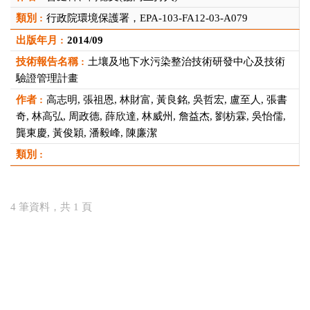
行政院環境保護署，EPA-103-FA12-03-A079
2014/09
土壤及地下水污染整治技術研發中心及技術
驗證管理計畫
高志明, 張祖恩, 林財富, 黃良銘, 吳哲宏, 盧至人, 張書
奇, 林高弘, 周政德, 薛欣達, 林威州, 詹益杰, 劉枋霖, 吳怡儒,
龔東慶, 黃俊穎, 潘毅峰, 陳廉潔
4 筆資料，共 1 頁