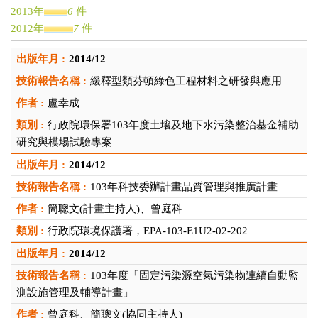
2013年
6
件
2012年
7
件
2011年
1
件
2014/12
2010年
1
件
2009年
2
件
緩釋型類芬頓綠色工程材料之研發與應用
2007年
2
件
盧幸成
2006年
1
件
行政院環保署103年度土壤及地下水污染整治基金補助
2005年
2
件
研究與模場試驗專案
2004年
1
件
2003年
2
件
2014/12
2002年
1
件
103年科技委辦計畫品質管理與推廣計畫
簡聰文(計畫主持人)、曾庭科
行政院環境保護署，EPA-103-E1U2-02-202
2014/12
103年度「固定污染源空氣污染物連續自動監
測設施管理及輔導計畫」
曾庭科、簡聰文(協同主持人)