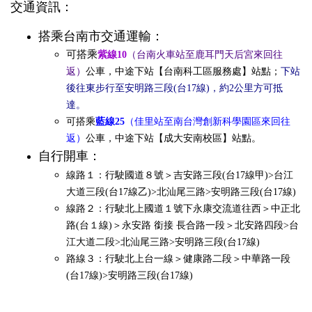
交通資訊：
搭乘台南市交通運輸：
可搭乘
紫線10
（台南火車站至鹿耳門天后宮來回往
返）
公車，中途下站【台南科工區服務處】站點；
下站
後往東步行至安明路三段(台17線)，約2公里方可抵
達。
可搭乘
藍線25
（佳里站至南台灣創新科學園區來回往
返）
公車，中途下站【成大安南校區】站點。
自行開車：
線路１：行駛國道８號＞吉安路三段(台17線甲)>台江
大道三段(台17線乙)>北汕尾三路>安明路三段(台17線)
線路２：行駛北上國道１號下永康交流道往西＞中正北
路(台１線)＞永安路 銜接 長合路一段＞北安路四段>台
江大道二段>北汕尾三路>安明路三段(台17線)
路線３：行駛北上台一線＞健康路二段＞中華路一段
(台17線)>安明路三段(台17線)