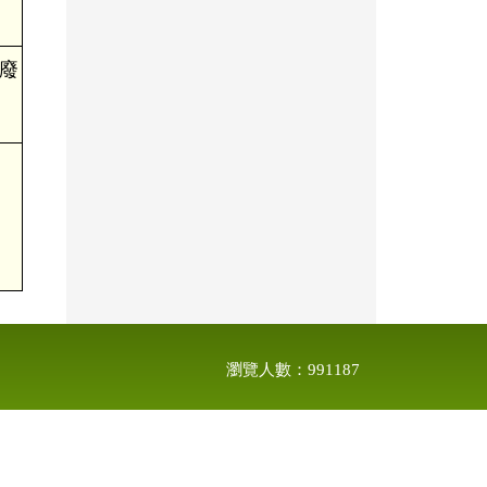
廢
瀏覽人數：991187