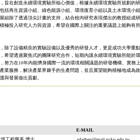
，旨在創造永續環境實驗所核心價值，根據永續環境實驗所規劃的
包括再生資源小組、綠色能源小組、環境復育小組以及土水環境小
展組除了透過頂尖計畫的支持，結合校內研究表現傑出的教授組成
積極投入研究人力與資源，希望在國際上關注的重要議題上能夠有
，除了設備精良的實驗設備以及優秀的研發人才，更是成功大學重
，希望透過聚焦式的團隊研究合作，短期內讓永續環境實驗所能於
，努力在10年內能擠身國際一流的環境相關議題的研發機構。實務
產業服務，解決產業界棘手的生產問題，並且冀望能夠積極地成為
護與發展做出貢獻。
E-MAIL
環境工程學系 博士
adathen@mail.ncku.edu.tw