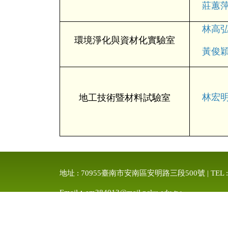
莊蕙萍
林高弘
環境淨化與資材化實驗室
黃俊穎
林宏明
地工技術暨材料試驗室
地址 : 70955臺南市安南區安明路三段500號 | TEL : 886-6
Email︰em384013@mail.ncku.edu.tw
國立成功大學永續環境實驗所 Sustainable Environment R