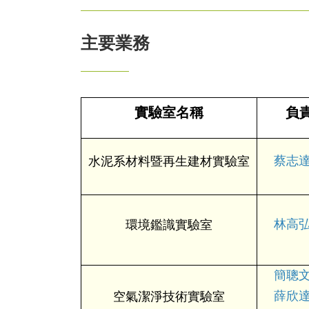
主要業務
實驗室名稱
負
蔡志達
水泥系材料暨再生建材實驗室
林高弘
環境鑑識實驗室
簡聰文
薛欣達
空氣潔淨技術實驗室