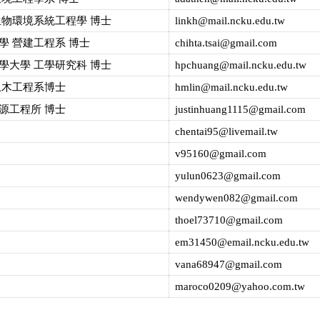
生物環境系統工程學 博士
linkh@mail.ncku.edu.tw
學 營建工程系 博士
chihta.tsai@gmail.com
學大學 工學研究科 博士
hpchuang@mail.ncku.edu.tw
土木工程系博士
hmlin@mail.ncku.edu.tw
源工程所 博士
justinhuang1115@gmail.com
chentai95@livemail.tw
v95160@gmail.com
yulun0623@gmail.com
wendywen082@gmail.com
thoel73710@gmail.com
em31450@email.ncku.edu.tw
vana68947@gmail.com
maroco0209@yahoo.com.tw