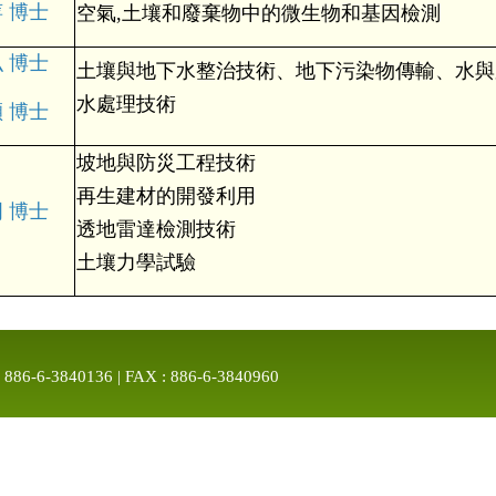
 博士
空氣,土壤和廢棄物中的微生物和基因檢測
 博士
土壤與地下水整治技術、地下污染物傳輸、水與
水處理技術
 博士
坡地與防災工程技術
再生建材的開發利用
 博士
透地雷達檢測技術
土壤力學試驗
-3840136 | FAX : 886-6-3840960
esearch Laboratories © 2019