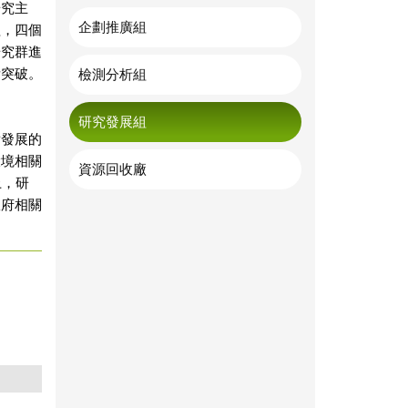
研究主
企劃推廣組
組，四個
研究群進
所突破。
檢測分析組
研究發展組
點發展的
環境相關
資源回收廠
上，研
政府相關