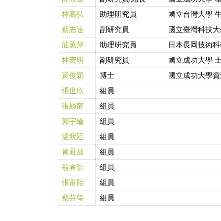
林高弘
助理研究員
國立台灣大學 
蔡志達
副研究員
國立臺灣科技大
莊蕙萍
助理研究員
日本長岡技術科
林宏明
副研究員
國立成功大學 
黃俊穎
博士
國立成功大學資
張世欣
組員
張絲甯
組員
郭宇綸
組員
溫紫廷
組員
黃君喆
組員
翁睿臨
組員
張富貽
組員
蔡芬瑩
組員