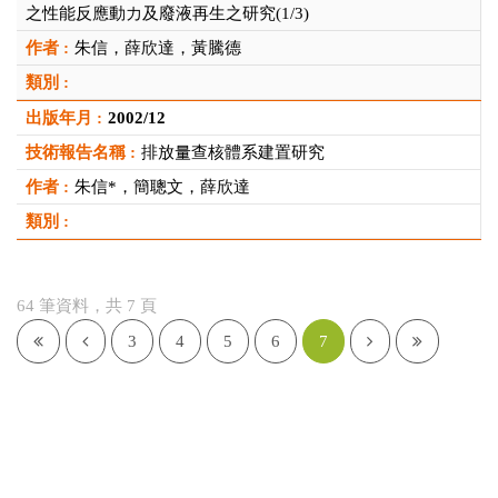
之性能反應動力及廢液再生之研究(1/3)
朱信，薛欣達，黃騰德
2002/12
排放量查核體系建置研究
朱信*，簡聰文，薛欣達
64 筆資料，共 7 頁
3
4
5
6
7