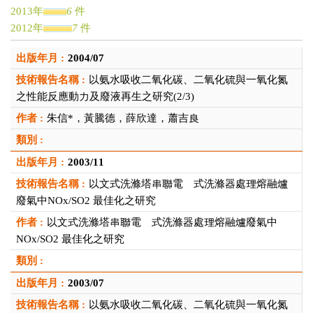
2013年
6
件
2012年
7
件
2011年
1
件
2004/07
2010年
1
件
2009年
2
件
以氨水吸收二氧化碳、二氧化硫與一氧化氮
2007年
2
件
之性能反應動力及廢液再生之研究(2/3)
2006年
1
件
朱信*，黃騰德，薛欣達，蕭吉良
2005年
2
件
2004年
1
件
2003年
2
件
2003/11
2002年
1
件
以文式洗滌塔串聯電離式洗滌器處理熔融爐
廢氣中NOx/SO2 最佳化之研究
以文式洗滌塔串聯電離式洗滌器處理熔融爐廢氣中
NOx/SO2 最佳化之研究
2003/07
以氨水吸收二氧化碳、二氧化硫與一氧化氮