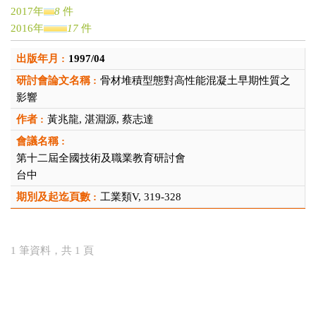
2017年
8
件
2016年
17
件
2015年
12
件
1997/04
2014年
11
件
2013年
10
件
骨材堆積型態對高性能混凝土早期性質之
2012年
9
件
影響
2011年
11
件
黃兆龍, 湛淵源, 蔡志達
2010年
17
件
2009年
5
件
第十二屆全國技術及職業教育研討會
2008年
13
件
台中
2007年
4
件
工業類V, 319-328
2006年
5
件
2005年
6
件
2004年
6
件
2003年
4
件
1 筆資料，共 1 頁
2002年
2
件
2001年
1
件
2000年
1
件
1999年
1
件