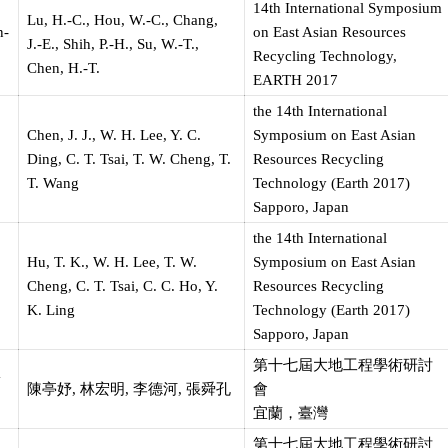
14th International Symposium
Lu, H.-C., Hou, W.-C., Chang,
n-
on East Asian Resources
J.-E., Shih, P.-H., Su, W.-T.,
Recycling Technology,
Chen, H.-T.
EARTH 2017
the 14th International
Chen, J. J., W. H. Lee, Y. C.
Symposium on East Asian
Ding, C. T. Tsai, T. W. Cheng, T.
Resources Recycling
T. Wang
Technology (Earth 2017)
Sapporo, Japan
the 14th International
Hu, T. K., W. H. Lee, T. W.
Symposium on East Asian
Cheng, C. T. Tsai, C. C. Ho, Y.
Resources Recycling
K. Ling
Technology (Earth 2017)
Sapporo, Japan
第十七屆大地工程學術研討
害
陳亭妤, 林宏明, 李德河, 張舜孔
會
宜蘭，臺灣
第十七屆大地工程學術研討