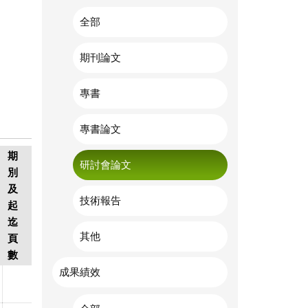
全部
期刊論文
專書
專書論文
期
研討會論文
別
及
技術報告
起
迄
其他
頁
數
成果績效