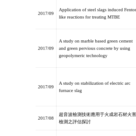
2004年
6
件
Application of steel slags induced Fento
2017/09
2003年
4
件
like reactions for treating MTBE
2002年
2
件
2001年
1
件
2000年
1
件
A study on marble based green cement
1999年
1
件
2017/09
and green pervious concrete by using
1997年
1
件
geopolymeric technology
A study on stabilization of electric arc
2017/09
furnace slag
超音波檢測技術應用于火成岩石材火
2017/08
檢測之評估探討