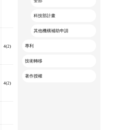
全部
科技部計畫
其他機構補助申請
專利
4(2)
技術轉移
著作授權
4(2)