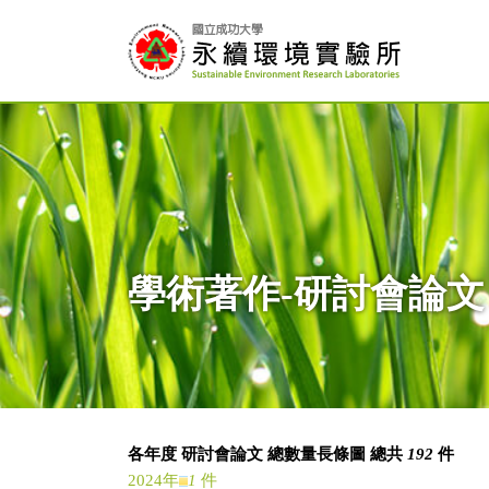
學術著作-研討會論文
各年度 研討會論文 總數量長條圖 總共
192
件
2024年
1
件