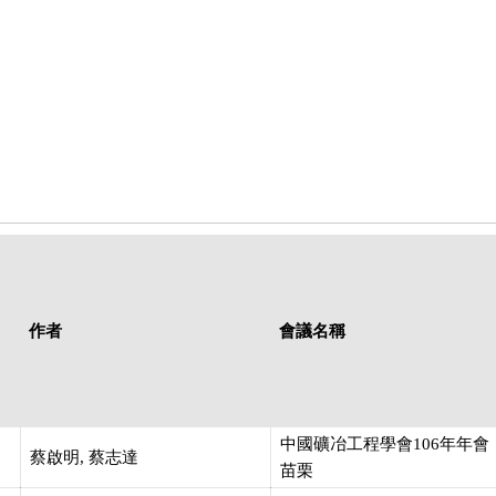
作者
會議名稱
中國礦冶工程學會106年年會
蔡啟明, 蔡志達
苗栗