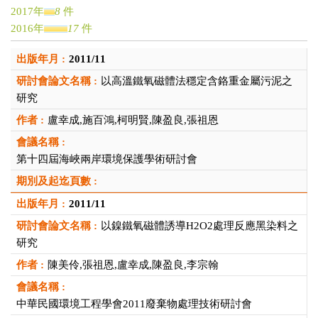
2017年
8
件
2016年
17
件
2015年
12
件
2011/11
2014年
11
件
2013年
10
件
以高溫鐵氧磁體法穩定含鉻重金屬污泥之
2012年
9
件
研究
2011年
11
件
盧幸成,施百鴻,柯明賢,陳盈良,張祖恩
2010年
17
件
2009年
5
件
第十四屆海峽兩岸環境保護學術研討會
2008年
13
件
2007年
4
件
2006年
5
件
2011/11
2005年
6
件
以鎳鐵氧磁體誘導H2O2處理反應黑染料之
2004年
6
件
研究
2003年
4
件
陳美伶,張祖恩,盧幸成,陳盈良,李宗翰
2002年
2
件
2001年
1
件
2000年
1
件
中華民國環境工程學會2011廢棄物處理技術研討會
1999年
1
件